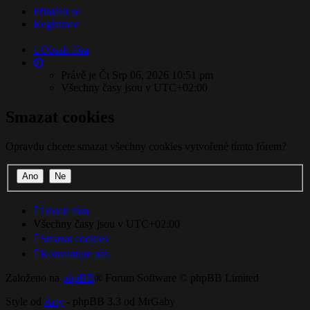
Přihlásit se
Registrace
Obsah fóra
Právě je Čt Srp 06, 2026 10:51 pm
Všechny časy jsou v
UTC+02:00
Smazat cookies
Opravdu chcete smazat všechny cookies vytvořené tímto fórem?
Obsah fóra
Všechny časy jsou v
UTC+02:00
Smazat cookies
Kontaktujte nás
Založeno na
phpBB
® Forum Software © phpBB Limited
Style od
Arty
- phpBB 3.3 od MrGaby