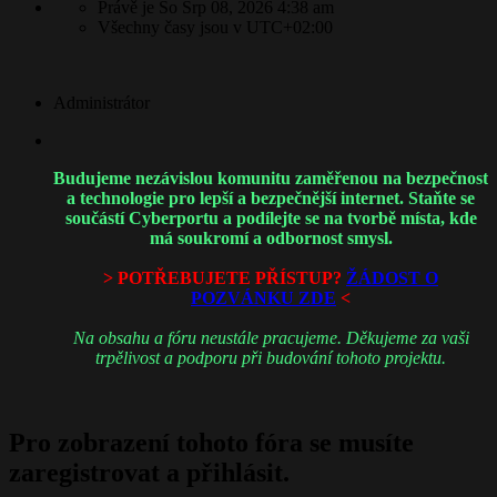
Právě je So Srp 08, 2026 4:38 am
Všechny časy jsou v
UTC+02:00
Administrátor
Budujeme nezávislou komunitu zaměřenou na bezpečnost
a technologie pro lepší a bezpečnější internet. Staňte se
součástí Cyberportu a podílejte se na tvorbě místa, kde
má soukromí a odbornost smysl.
> POTŘEBUJETE PŘÍSTUP?
ŽÁDOST O
POZVÁNKU ZDE
<
Na obsahu a fóru neustále pracujeme. Děkujeme za vaši
trpělivost a podporu při budování tohoto projektu.
Pro zobrazení tohoto fóra se musíte
zaregistrovat a přihlásit.