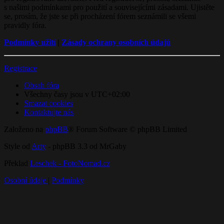
s našimi podmínkami pro použití a souvisejícími zásadami. Ujistěte
se, prosím, že jste se při procházení fórem seznámili se všemi
pravidly fóra.
Podmínky užití
|
Zásady ochrany osobních údajů
Registrace
Obsah fóra
Všechny časy jsou v
UTC+02:00
Smazat cookies
Kontaktujte nás
Založeno na
phpBB
® Forum Software © phpBB Limited
Style od
Arty
- phpBB 3.3 od MrGaby
Překlad
Leschek - FotoNomad.cz
Osobní údaje
|
Podmínky