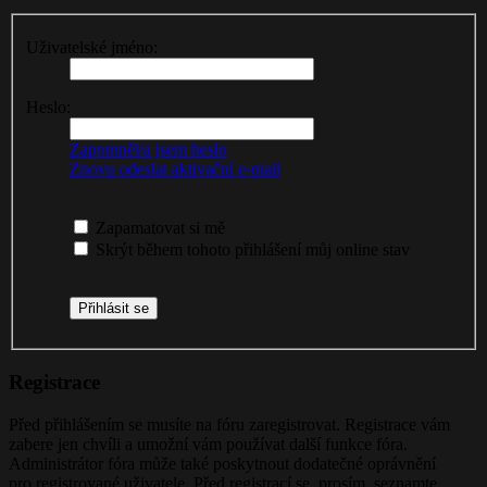
Uživatelské jméno:
Heslo:
Zapomněl/a jsem heslo
Znovu odeslat aktivační e-mail
Zapamatovat si mě
Skrýt během tohoto přihlášení můj online stav
Registrace
Před přihlášením se musíte na fóru zaregistrovat. Registrace vám
zabere jen chvíli a umožní vám používat další funkce fóra.
Administrátor fóra může také poskytnout dodatečné oprávnění
pro registrované uživatele. Před registrací se, prosím, seznamte