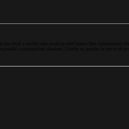
ere jen chvíli a umožní vám používat další funkce fóra. Administrátor 
o použití a souvisejícími zásadami. Ujistěte se, prosím, že jste se při p