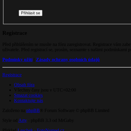
Registrace
Před přihlášením se musíte na fóru zaregistrovat. Registrace vám zab
uživatele. Před registrací se, prosím, seznamte s našimi podmínkami pr
Podmínky užití
|
Zásady ochrany osobních údajů
Registrace
Obsah fóra
Všechny časy jsou v
UTC+02:00
Smazat cookies
Kontaktujte nás
Založeno na
phpBB
® Forum Software © phpBB Limited
Style od
Arty
- phpBB 3.3 od MrGaby
Překlad
Leschek - FotoNomad.cz