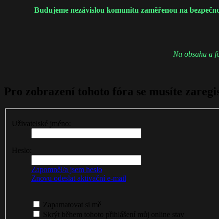
Budujeme nezávislou komunitu zaměřenou na bezpečnost a
Na obsahu a fó
Pro zobrazení tohoto fóra se musíte zaregis
Uživatelské jméno:
Heslo:
Zapomněl/a jsem heslo
Znovu odeslat aktivační e-mail
Zapamatovat si mě
Skrýt během tohoto přihlášení můj online stav