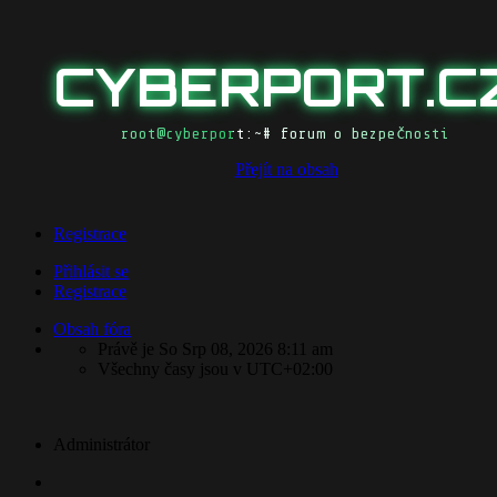
CYBERPORT.C
root@cyberport:~# forum o bezpečnosti
Přejít na obsah
Registrace
Přihlásit se
Registrace
Obsah fóra
Právě je So Srp 08, 2026 8:11 am
Všechny časy jsou v
UTC+02:00
Administrátor