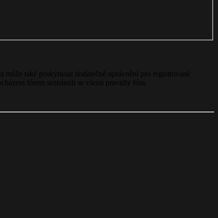
fóra může také poskytnout dodatečné oprávnění pro registrované
rocházení fórem seznámili se všemi pravidly fóra.