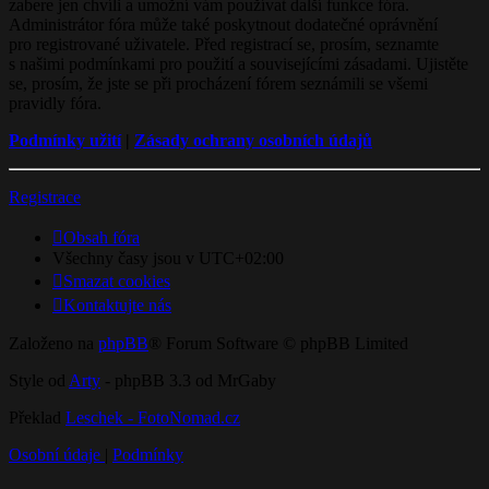
zabere jen chvíli a umožní vám používat další funkce fóra.
Administrátor fóra může také poskytnout dodatečné oprávnění
pro registrované uživatele. Před registrací se, prosím, seznamte
s našimi podmínkami pro použití a souvisejícími zásadami. Ujistěte
se, prosím, že jste se při procházení fórem seznámili se všemi
pravidly fóra.
Podmínky užití
|
Zásady ochrany osobních údajů
Registrace
Obsah fóra
Všechny časy jsou v
UTC+02:00
Smazat cookies
Kontaktujte nás
Založeno na
phpBB
® Forum Software © phpBB Limited
Style od
Arty
- phpBB 3.3 od MrGaby
Překlad
Leschek - FotoNomad.cz
Osobní údaje
|
Podmínky