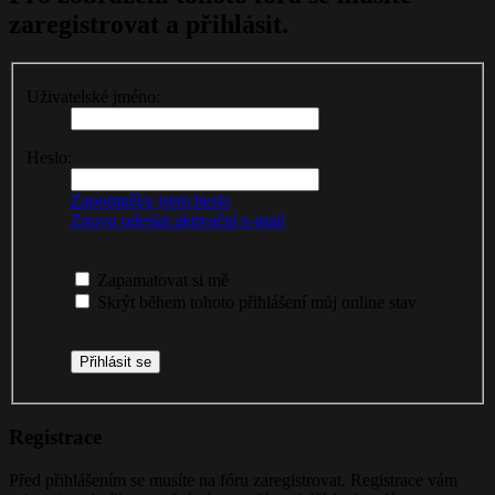
zaregistrovat a přihlásit.
Uživatelské jméno:
Heslo:
Zapomněl/a jsem heslo
Znovu odeslat aktivační e-mail
Zapamatovat si mě
Skrýt během tohoto přihlášení můj online stav
Registrace
Před přihlášením se musíte na fóru zaregistrovat. Registrace vám