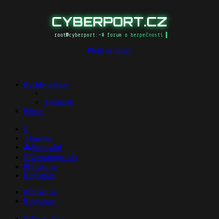
CYBERPORT.CZ
root@cyberport:~# forum o bezpečnosti
Přejít na obsah
Rychlé odkazy
Hodnosti
Fórum
Darovat
Stahování
Kontaktujte nás
Přihlásit se
Registrace
Přihlásit se
Registrace
Obsah fóra