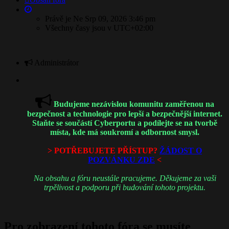
Právě je Ne Srp 09, 2026 3:46 pm
Všechny časy jsou v
UTC+02:00
Administrátor
Budujeme nezávislou komunitu zaměřenou na
bezpečnost a technologie pro lepší a bezpečnější internet.
Staňte se součástí Cyberportu a podílejte se na tvorbě
místa, kde má soukromí a odbornost smysl.
> POTŘEBUJETE PŘÍSTUP?
ŽÁDOST O
POZVÁNKU ZDE
<
Na obsahu a fóru neustále pracujeme. Děkujeme za vaši
trpělivost a podporu při budování tohoto projektu.
Pro zobrazení tohoto fóra se musíte